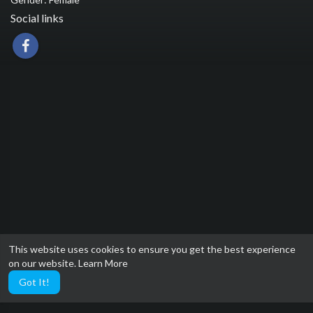
Social links
This website uses cookies to ensure you get the best experience
on our website.
Learn More
Got It!