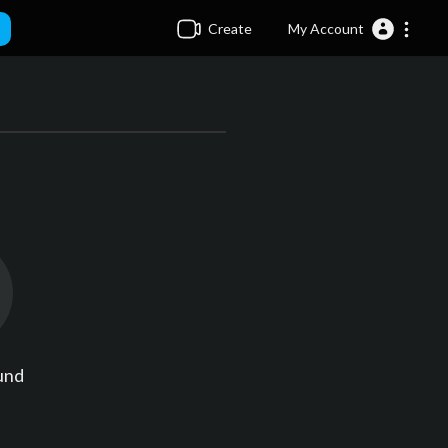
Create
My Account
und